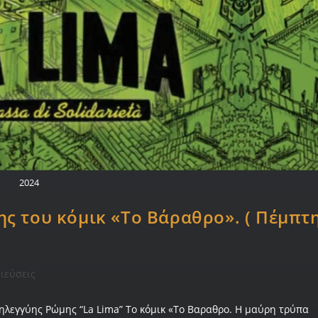
2024
ς του κόμικ «Το Βάραθρο». ( Πέμπτ
ιεύσεις
λεγγύης Ρώμης “La Lima” Το κόμικ «Το Βαραθρο. Η μαύρη τρύπα