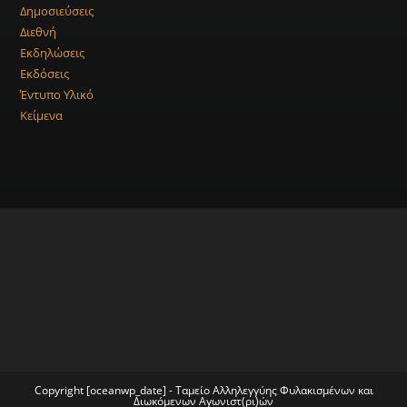
Δημοσιεύσεις
Διεθνή
Εκδηλώσεις
Εκδόσεις
Έντυπο Υλικό
Κείμενα
Copyright [oceanwp_date] - Ταμείο Αλληλεγγύης Φυλακισμένων και
Διωκόμενων Αγωνιστ(ρι)ών