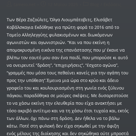
tameio.net
12 Μαΐου 2025
Blog
/
Εκδόσεις
Των Βέρα Ζαζούλιτς, Όλγα Λιουμπάτοβιτς, Ελισάβετ
Κοβάλσκαγια Εκδόθηκε για πρώτη φορά το 2016 από το
Ταμείο Αλληλεγγύης φυλακισμένων και διωκόμενων
αγωνιστών και αγωνιστριών. “Και να που εκείνη η
απομακρυσμένη εικόνα της επανάστασης που μ’ έκανε να
βλέπω τον εαυτό μου σαν ένα παιδί, που μπορούσε κι αυτό
να ονειρευτεί “δράση”, “επιχειρήσεις”, “έσχατο αγώνα”,
“γραμμές που μέσα τους πεθαίνει κανείς για την αγάπη του
προς την υπόθεση”.Έμεινα μια ώρα στο κρύο και άδειο
γραφείο του και κουλουριασμένη στη γωνία ενός ξύλινου
πάγκου, παραδόθηκα σε μαύρες σκέψεις. Με δυσαρεστούσε
το να χάσω εκείνη την ελευθερία που είχα ανακτήσει με
τόσο ακριβό αντίτιμο και να τη χάσω έτσι τυχαία και, εκτός
των άλλων, όχι πάνω στη δράση. Δεν ήθελα να το βάλω
κάτω. Ποτέ στη φυλακή δεν είχα σηκωθεί με την άφιξη
ενός μέλους της διοίκησης και δεν σηκώθηκα ούτε μπροστά