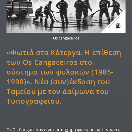
Os cangaceiros
«Φωτιά στα Κάτεργα. Η επίθεση
των Os Cangaceiros στο
σύστημα των φυλακών (1985-
1990)». Νέα (συν)έκδοση του
Ταμείου με τον Δαίμωνα του
Τυπογραφείου.
tameio.net
22 Μαΐου 2025
Blog
/
Εκδόσεις
Οι Os Cangaceiros είναι μια ηχηρή φωνή όσων κι νούνται