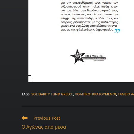
TAGS
:
SOLIDARITY FUND GREECE
,
ΠΟΛΙΤΙΚΟΊ ΚΡΑΤΟΎΜΕΝΟΙ
,
ΤΑΜΕΊΟ 
Previous Post
Ο Αγώνας από μέσα