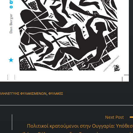
ΑΛΛΗΛΕΓΓΎΗΣ ΦΥΛΑΚΙΣΜΈΝΩΝ
,
ΦΥΛΑΚΈΣ
Next Post
Πολιτικοί κρατούμενοι στην Ουγγαρία: Υπόθε